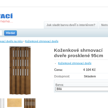
Jak sladit barvu dveří s interiérem?
Netra
Hledat
vací dveře na míru
›
Koženkové shrnovací dveře
Koženkové shrnovací
dveře prosklené 95cm
Koženkové shrnovací dveře
Cena:
4 104 Kč
Dostupnost:
Skladem
Barva: