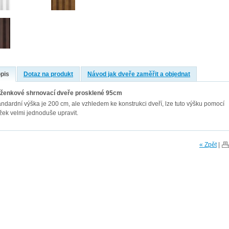
pis
Dotaz na produkt
Návod jak dveře zaměřit a objednat
ženkové shrnovací dveře prosklené 95cm
andardní výška je 200 cm, ale vzhledem ke konstrukci dveří, lze tuto výšku pomocí
žek velmi jednoduše upravit.
« Zpět
|