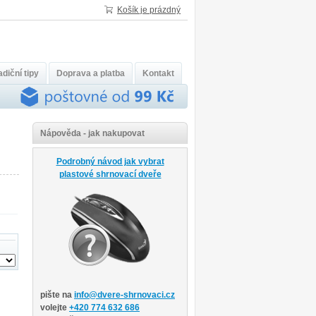
Košík je prázdný
diční tipy
Doprava a platba
Kontakt
Nápověda - jak nakupovat
Podrobný návod jak vybrat
plastové shrnovací dveře
pište na
info@dvere-shrnovaci.cz
volejte
+420 774 632 686