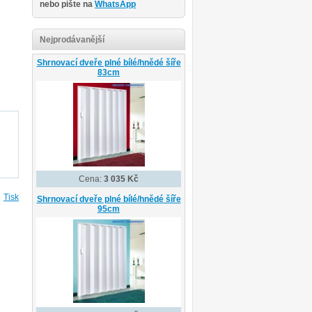
nebo pište na
WhatsApp
Nejprodávanější
Shrnovací dveře plné bílé/hnědé šíře
83cm
Cena:
3 035 Kč
Tisk
Shrnovací dveře plné bílé/hnědé šíře
95cm