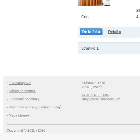
S
Cena:
4
Do košíku
Detail »
Stránky:
1
•
Jak nakupovat
Jiráskova 1816
75501, Vsetín
•
Návod na montáž
+420 774 632 686
•
Obchodní podmínky
info@dvere-shrnovaci.cz
•
Podmínky ochrany osobních údajů
•
Mapa stránek
Copyright © 2011 - 2026