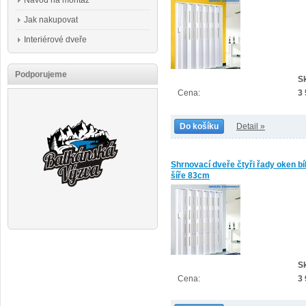
Návod na montáž
Jak nakupovat
Interiérové dveře
Podporujeme
S
Cena:
3
Do košíku
Detail »
Shrnovací dveře čtyři řady oken bí
šíře 83cm
S
Cena:
3