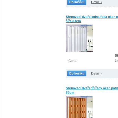
Do košíku
Detail »
Shrnovací dveře jedna řada oken p
šíře 83cm
S
Cena:
3
Do košíku
Detail »
Shrnovací dveře tři řady oken poti
83cm