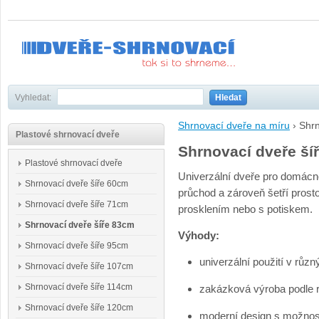
Vyhledat:
Hledat
Shrnovací dveře na míru
›
Shrn
Plastové shrnovací dveře
Shrnovací dveře ší
Plastové shrnovací dveře
Univerzální dveře pro domácn
Shrnovací dveře šíře 60cm
průchod a zároveň šetří prosto
Shrnovací dveře šíře 71cm
prosklením nebo s potiskem.
Shrnovací dveře šíře 83cm
Výhody:
Shrnovací dveře šíře 95cm
univerzální použití v různ
Shrnovací dveře šíře 107cm
Shrnovací dveře šíře 114cm
zakázková výroba podle 
Shrnovací dveře šíře 120cm
moderní design s možnos