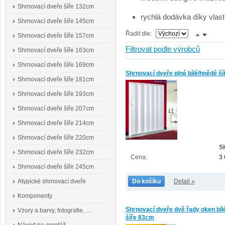
Shrnovací dveře šíře 132cm
rychlá dodávka díky vlas
Shrnovací dveře šíře 145cm
Řadit dle:
Shrnovací dveře šíře 157cm
Filtrovat podle výrobců
Shrnovací dveře šíře 163cm
Shrnovací dveře šíře 169cm
Shrnovací dveře plné bílé/hnědé š
Shrnovací dveře šíře 181cm
Shrnovací dveře šíře 193cm
Shrnovací dveře šíře 207cm
Shrnovací dveře šíře 214cm
Shrnovací dveře šíře 220cm
S
Shrnovací dveře šíře 232cm
Cena:
3
Shrnovací dveře šíře 245cm
Atypické shrnovací dveře
Do košíku
Detail »
Komponenty
Shrnovací dveře dvě řady oken bíl
Vzory a barvy, fotografie, ...
šíře 83cm