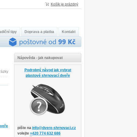
Košík je prázdný
diční tipy
Doprava a platba
Kontakt
Nápověda - jak nakupovat
Podrobný návod jak vybrat
plastové shrnovací dveře
dveře
pište na
info@dvere-shrnovaci.cz
volejte
+420 774 632 686