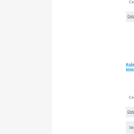
Ce
Deta
Kože
pros
Ce
Deta
Str