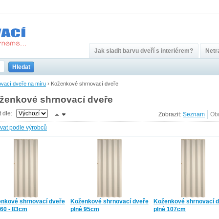
Jak sladit barvu dveří s interiérem?
Netra
Hledat
vací dveře na míru
›
Koženkové shrnovací dveře
ženkové shrnovací dveře
t dle:
Zobrazit:
ovat podle výrobců
nkové shrnovací dveře
Koženkové shrnovací dveře
Koženkové shrnovací 
 60 - 83cm
plné 95cm
plné 107cm