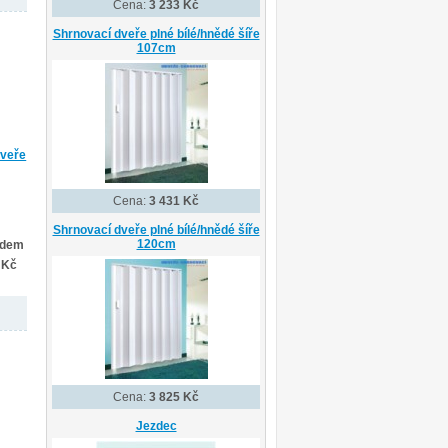
Cena:
3 233 Kč
Shrnovací dveře plné bílé/hnědé šíře
107cm
dveře
Cena:
3 431 Kč
Shrnovací dveře plné bílé/hnědé šíře
120cm
adem
 Kč
Cena:
3 825 Kč
Jezdec