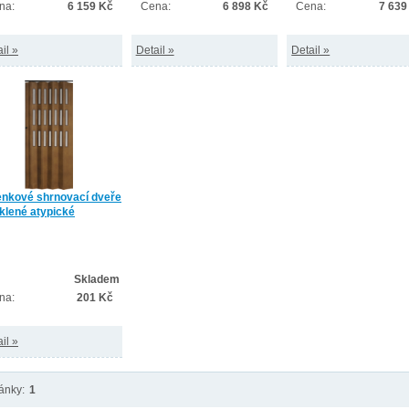
na:
6 159 Kč
Cena:
6 898 Kč
Cena:
7 639
il »
Detail »
Detail »
nkové shrnovací dveře
klené atypické
Skladem
na:
201 Kč
il »
ánky:
1