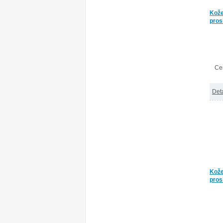
Kože
pros
Ce
Deta
Kože
pros