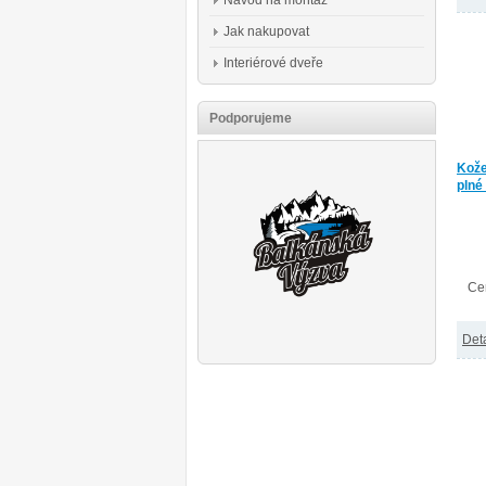
Návod na montáž
Jak nakupovat
Interiérové dveře
Podporujeme
Kože
plné
Ce
Deta