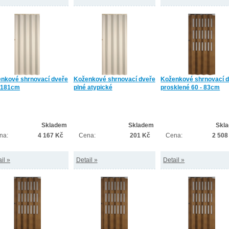
nkové shrnovací dveře
Koženkové shrnovací dveře
Koženkové shrnovací 
 181cm
plné atypické
prosklené 60 - 83cm
Skladem
Skladem
Skl
na:
4 167 Kč
Cena:
201 Kč
Cena:
2 508
il »
Detail »
Detail »