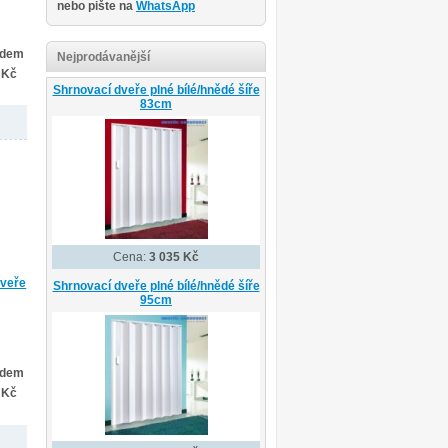
nebo pište na
WhatsApp
adem
Nejprodávanější
 Kč
Shrnovací dveře plné bílé/hnědé šíře
83cm
Cena:
3 035 Kč
dveře
Shrnovací dveře plné bílé/hnědé šíře
95cm
adem
 Kč