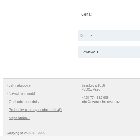
Cena:
Detail »
Stránky:
1
•
Jak nakupovat
Jiráskova 1816
75501, Vsetín
•
Návod na montáž
+420 774 632 686
•
Obchodní podmínky
info@dvere-shrnovaci.cz
•
Podmínky ochrany osobních údajů
•
Mapa stránek
Copyright © 2011 - 2026