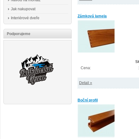
Návod na montáž
Jak nakupovat
Zámková lamela
Interiérové dveře
Podporujeme
S
Cena:
Detail »
Boční profil