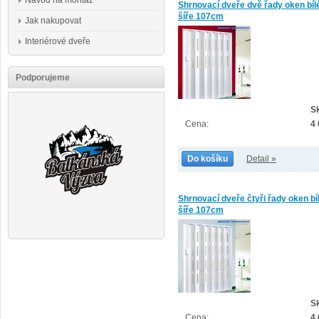
Návod na montáž
Shrnovací dveře dvě řady oken bíl
šíře 107cm
Jak nakupovat
Interiérové dveře
Podporujeme
S
Cena:
4
Do košíku
Detail »
Shrnovací dveře čtyři řady oken bí
šíře 107cm
S
Cena:
4