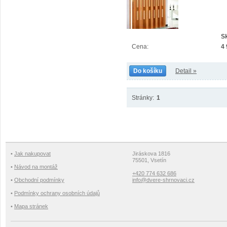
S
Cena:
4
Do košíku
Detail »
Stránky:
1
•
Jak nakupovat
Jiráskova 1816
75501, Vsetín
•
Návod na montáž
+420 774 632 686
•
Obchodní podmínky
info@dvere-shrnovaci.cz
•
Podmínky ochrany osobních údajů
•
Mapa stránek