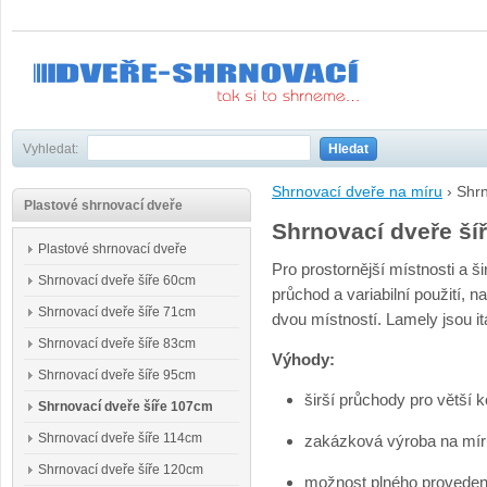
Vyhledat:
Hledat
Shrnovací dveře na míru
›
Shrn
Plastové shrnovací dveře
Shrnovací dveře ší
Plastové shrnovací dveře
Pro prostornější místnosti a 
Shrnovací dveře šíře 60cm
průchod a variabilní použití, 
Shrnovací dveře šíře 71cm
dvou místností. Lamely jsou i
Shrnovací dveře šíře 83cm
Výhody:
Shrnovací dveře šíře 95cm
širší průchody pro větší 
Shrnovací dveře šíře 107cm
Shrnovací dveře šíře 114cm
zakázková výroba na mír
Shrnovací dveře šíře 120cm
možnost plného proveden