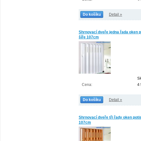
Do košíku
Detail »
Shrnovací dveře jedna řada oken p
šíře 107cm
S
Cena:
4
Do košíku
Detail »
Shrnovací dveře tři řady oken poti
107cm