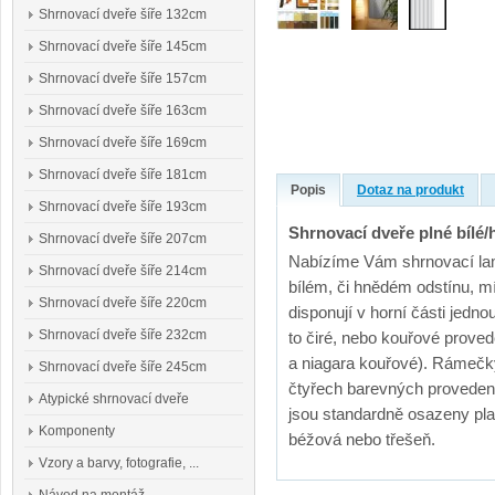
Shrnovací dveře šíře 132cm
Shrnovací dveře šíře 145cm
Shrnovací dveře šíře 157cm
Shrnovací dveře šíře 163cm
Shrnovací dveře šíře 169cm
Shrnovací dveře šíře 181cm
Popis
Dotaz na produkt
Shrnovací dveře šíře 193cm
Shrnovací dveře plné bílé
Shrnovací dveře šíře 207cm
Nabízíme Vám shrnovací lame
Shrnovací dveře šíře 214cm
bílém, či hnědém odstínu, m
Shrnovací dveře šíře 220cm
disponují v horní části jedn
Shrnovací dveře šíře 232cm
to čiré, nebo kouřové proved
a niagara kouřové). Rámečk
Shrnovací dveře šíře 245cm
čtyřech barevných provedení
Atypické shrnovací dveře
jsou standardně osazeny pl
Komponenty
béžová nebo třešeň.
Vzory a barvy, fotografie, ...