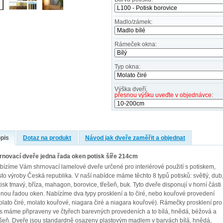
Madlo/zámek:
Rámeček okna:
Typ okna:
Výška dveří,
přesnou výšku uveďte v objednávce
:
pis
Dotaz na produkt
Návod jak dveře zaměřit a objednat
rnovací dveře jedna řada oken potisk šíře 214cm
bízíme Vám shrnovací lamelové dveře určené pro interiérové použití s potiskem,
sto výroby Česká republika. V naší nabídce máme těchto 8 typů potisků: světlý, dub
isk tmavý, bříza, mahagon, borovice, třešeň, buk. Tyto dveře disponují v horní části
dnou řadou oken. Nabízíme dva typy prosklení a to čiré, nebo kouřové provedení
olato čiré, molato kouřové, niagara čiré a niagara kouřové). Rámečky prosklení pro
s máme připraveny ve čtyřech barevných provedeních a to bílá, hnědá, béžová a
ešeň. Dveře jsou standardně osazeny plastovým madlem v barvách bílá, hnědá,