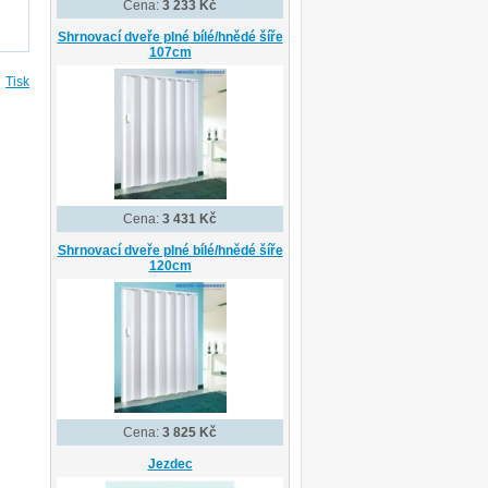
Cena:
3 233 Kč
Shrnovací dveře plné bílé/hnědé šíře
107cm
Tisk
Cena:
3 431 Kč
Shrnovací dveře plné bílé/hnědé šíře
120cm
Cena:
3 825 Kč
Jezdec