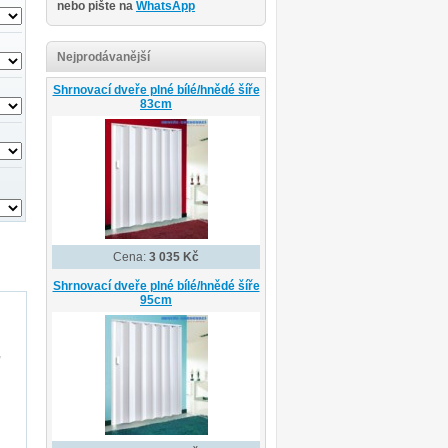
nebo pište na
WhatsApp
Nejprodávanější
Shrnovací dveře plné bílé/hnědé šíře
83cm
Cena:
3 035 Kč
Shrnovací dveře plné bílé/hnědé šíře
95cm
,