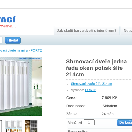
Jak sladit barvu dveří s interiérem?
Netra
Hledat
vací dveře na míru
›
FORTE
Shrnovací dveře jedna
řada oken potisk šíře
214cm
Shrnovací dveře šíře 214cm
Výrobce:
FORTE
Cena:
7 869 Kč
Dostupnost:
Skladem
Záruka:
24 měs.
Do koš
Množství:
Barva potisku: