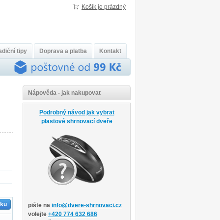
Košík je prázdný
diční tipy
Doprava a platba
Kontakt
Nápověda - jak nakupovat
Podrobný návod jak vybrat
plastové shrnovací dveře
íku
pište na
info@dvere-shrnovaci.cz
volejte
+420 774 632 686