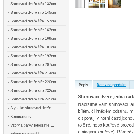
Shrnovací dveře šíře 132cm
Shrnovací dveře šíře 145cm
Shrnovací dveře šíře 157cm
Shrnovací dveře šíře 163cm
Shrnovací dveře šíře 169cm
Shrnovací dveře šíře 181cm
Shrnovací dveře šíře 193cm
Shrnovací dveře šíře 207cm
Shrnovací dveře šíře 214cm
Shrnovací dveře šíře 220cm
Popis
Dotaz na produkt
Shrnovací dveře šíře 232cm
Shrnovací dveře jedna řad
Shrnovací dveře šíře 245cm
Nabízíme Vám shrnovací lame
Atypické shrnovací dveře
bílém, či hnědém odstínu, m
Komponenty
disponují v horní části jedn
to čiré, nebo kouřové proved
Vzory a barvy, fotografie, ...
a niagara kouřové). Rámečk