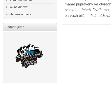
Návod na montáž
máme připraveny ve čtyřech 
Jak nakupovat
béžová a třešeň. Dveře jso
Interiérové dveře
barvách bílá, hnědá, béžová
Podporujeme