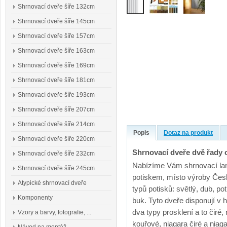
Shrnovací dveře šíře 132cm
Shrnovací dveře šíře 145cm
Shrnovací dveře šíře 157cm
Shrnovací dveře šíře 163cm
Shrnovací dveře šíře 169cm
Shrnovací dveře šíře 181cm
Shrnovací dveře šíře 193cm
Shrnovací dveře šíře 207cm
Shrnovací dveře šíře 214cm
Popis
Dotaz na produkt
Shrnovací dveře šíře 220cm
Shrnovací dveře dvě řady 
Shrnovací dveře šíře 232cm
Nabízíme Vám shrnovací lame
Shrnovací dveře šíře 245cm
potiskem, místo výroby Čes
Atypické shrnovací dveře
typů potisků: světlý, dub, po
Komponenty
buk. Tyto dveře disponují v
dva typy prosklení a to čiré
Vzory a barvy, fotografie, ...
kouřové, niagara čiré a nia