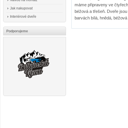
Návod na montáž
máme připraveny ve čtyřech 
Jak nakupovat
béžová a třešeň. Dveře jso
Interiérové dveře
barvách bílá, hnědá, béžová
Podporujeme