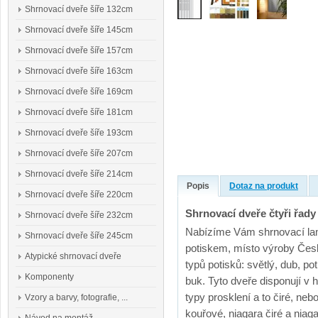
Shrnovací dveře šíře 132cm
Shrnovací dveře šíře 145cm
Shrnovací dveře šíře 157cm
Shrnovací dveře šíře 163cm
Shrnovací dveře šíře 169cm
Shrnovací dveře šíře 181cm
Shrnovací dveře šíře 193cm
Shrnovací dveře šíře 207cm
Shrnovací dveře šíře 214cm
Popis
Dotaz na produkt
Shrnovací dveře šíře 220cm
Shrnovací dveře čtyři řady
Shrnovací dveře šíře 232cm
Nabízíme Vám shrnovací lame
Shrnovací dveře šíře 245cm
potiskem, místo výroby Čes
Atypické shrnovací dveře
typů potisků: světlý, dub, po
Komponenty
buk. Tyto dveře disponují v 
typy prosklení a to čiré, ne
Vzory a barvy, fotografie, ...
kouřové, niagara čiré a nia