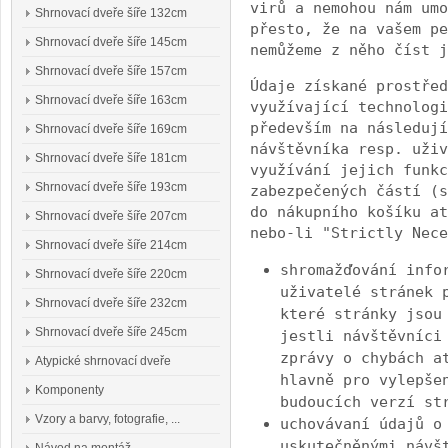
virů a nemohou nám umo
Shrnovací dveře šíře 132cm
přesto, že na vašem pe
Shrnovací dveře šíře 145cm
nemůžeme z něho číst j
Shrnovací dveře šíře 157cm
Údaje získané prostřed
Shrnovací dveře šíře 163cm
využívající technologi
především na následují
Shrnovací dveře šíře 169cm
návštěvníka resp. uživ
Shrnovací dveře šíře 181cm
využívání jejich funkc
Shrnovací dveře šíře 193cm
zabezpečených částí (s
do nákupního košíku at
Shrnovací dveře šíře 207cm
nebo-li "Strictly Nece
Shrnovací dveře šíře 214cm
shromažďování info
Shrnovací dveře šíře 220cm
uživatelé stránek 
Shrnovací dveře šíře 232cm
které stránky jsou
Shrnovací dveře šíře 245cm
jestli návštěvníci
zprávy o chybách a
Atypické shrnovací dveře
hlavně pro vylepše
Komponenty
budoucích verzí st
Vzory a barvy, fotografie, ...
uchovávaní údajů o
uskutečněnými návš