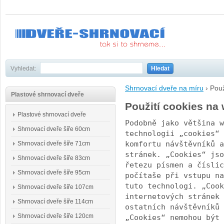
Vyhledat:
Hledat
Shrnovací dveře na míru
›
Použ
Plastové shrnovací dveře
Použití cookies na
Plastové shrnovací dveře
Podobně jako většina w
Shrnovací dveře šíře 60cm
technologii „cookies“ 
komfortu návštěvníků a
Shrnovací dveře šíře 71cm
stránek. „Cookies“ jso
Shrnovací dveře šíře 83cm
řetezu písmen a číslic
Shrnovací dveře šíře 95cm
počítaše při vstupu na
tuto technologi. „Cook
Shrnovací dveře šíře 107cm
internetových stránek 
Shrnovací dveře šíře 114cm
ostatních návštěvníků 
Shrnovací dveře šíře 120cm
„Cookies“ nemohou být 