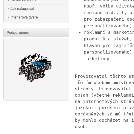
Návod na montáž
např. volba uživat
Jak nakupovat
regionu atd., tyto
Interiérové dveře
pro zabezpečení os
personalizovaného)
reklamní a marketi
Podporujeme
produktů a služeb,
hlavně pro zajiště
personalizovaného)
marketingu
Provozovatel těchto st
třetím osobám umisťová
stránky. Provozovatel 
obsah (včetně reklamní
na internetových strán
jakékoli porušení práv
oprávněných zájmů třet
by mohlo docházet na i
osob.