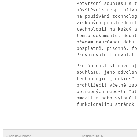
Potvrzení souhlasu s t
návštěvník resp. uživa
na používání technolog
získaných prostřednict
technologii na každý a
tomto dokumentu. Souhl
předem neurčenou dobu 
bezplatně, písemně, fo
Provozovateli odvolat.
Pro úplnost si dovoluj
souhlasu, jeho odvolán
technologie „cookies“ 
prohlížeči) včetně zab
potřebných nebo-li "St
omezit a nebo vyloučit
funkcionalitu stránek 
•
Jak nakupovat
Jiráskova 1816