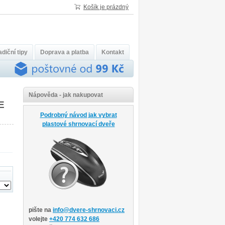
Košík je prázdný
diční tipy
Doprava a platba
Kontakt
Nápověda - jak nakupovat
E
Podrobný návod jak vybrat
plastové shrnovací dveře
pište na
info@dvere-shrnovaci.cz
volejte
+420 774 632 686