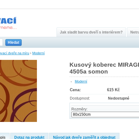
Jak sladit barvu dveří s interiérem?
Netra
Hledat
vací dveře na míru
›
Moderní
Kusový koberec MIRAG
4505a somon
Moderní
Cena:
615 Kč
Dostupnost:
Nedostupné
Rozměry:
pis
Dotaz na produkt
Návod jak dveře zaměřit a objednat