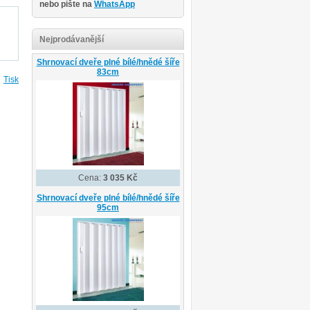
nebo pište na
WhatsApp
Nejprodávanější
Shrnovací dveře plné bílé/hnědé šíře
83cm
Tisk
Cena:
3 035 Kč
Shrnovací dveře plné bílé/hnědé šíře
95cm