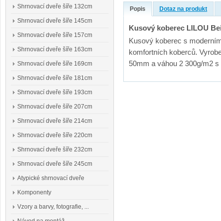
Shrnovací dveře šíře 132cm
Popis
Dotaz na produkt
Shrnovací dveře šíře 145cm
Kusový koberec LILOU Be
Shrnovací dveře šíře 157cm
Kusový koberec s moderním 
Shrnovací dveře šíře 163cm
komfortních koberců. Vyrob
50mm a váhou 2 300g/m2 s 
Shrnovací dveře šíře 169cm
Shrnovací dveře šíře 181cm
Shrnovací dveře šíře 193cm
Shrnovací dveře šíře 207cm
Shrnovací dveře šíře 214cm
Shrnovací dveře šíře 220cm
Shrnovací dveře šíře 232cm
Shrnovací dveře šíře 245cm
Atypické shrnovací dveře
Komponenty
Vzory a barvy, fotografie, ...