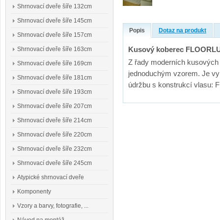
Shrnovací dveře šíře 132cm
Shrnovací dveře šíře 145cm
Popis
Dotaz na produkt
Shrnovací dveře šíře 157cm
Kusový koberec FLOORLUX 
Shrnovací dveře šíře 163cm
Z řady moderních kusových
Shrnovací dveře šíře 169cm
jednoduchým vzorem. Je vyr
Shrnovací dveře šíře 181cm
údržbu s konstrukcí vlasu: 
Shrnovací dveře šíře 193cm
Shrnovací dveře šíře 207cm
Shrnovací dveře šíře 214cm
Shrnovací dveře šíře 220cm
Shrnovací dveře šíře 232cm
Shrnovací dveře šíře 245cm
Atypické shrnovací dveře
Komponenty
Vzory a barvy, fotografie, ...