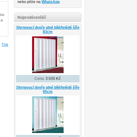
nebo pište na
WhatsApp
sou
Nejprodávanější
 a
Shrnovací dveře plné bílé/hnědé šíře
83cm
Tisk
Cena:
3 035 Kč
Shrnovací dveře plné bílé/hnědé šíře
95cm