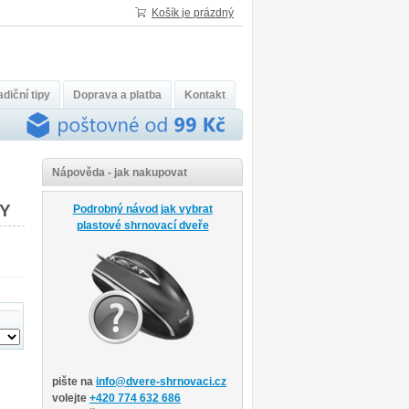
Košík je prázdný
diční tipy
Doprava a platba
Kontakt
Nápověda - jak nakupovat
YY
Podrobný návod jak vybrat
plastové shrnovací dveře
pište na
info@dvere-shrnovaci.cz
volejte
+420 774 632 686