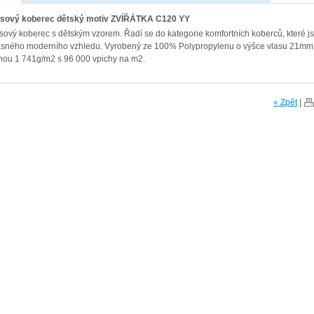
sový koberec dětský motiv ZVÍŘÁTKA C120 YY
sový koberec s dětským vzorem. Řadí se do kategorie komfortních koberců, které j
ásného moderního vzhledu. Vyrobený ze 100% Polypropylenu o výšce vlasu 21mm
hou 1 741g/m2 s 96 000 vpichy na m2.
« Zpět
|